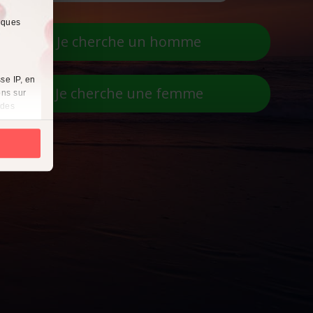
lques
Je cherche un homme
se IP, en
Je cherche une femme
ons sur
 des
es
à
i
cliquant
récises à
ques
érences,
ement à