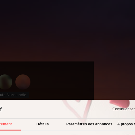
ute-Normandie
Continuer sa
 de
23 ans
tement
Détails
Paramètres des annonces
À propos 
›
Haute-Normandie
›
Seine-Maritime
›
Rouen