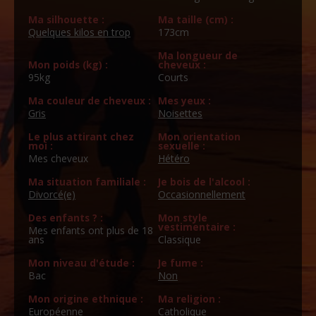
Ma silhouette :
Ma taille (cm) :
Quelques kilos en trop
173cm
Ma longueur de
Mon poids (kg) :
cheveux :
95kg
Courts
Ma couleur de cheveux :
Mes yeux :
Gris
Noisettes
Le plus attirant chez
Mon orientation
moi :
sexuelle :
Mes cheveux
Hétéro
Ma situation familiale :
Je bois de l'alcool :
Divorcé(e)
Occasionnellement
Des enfants ? :
Mon style
vestimentaire :
Mes enfants ont plus de 18
ans
Classique
Mon niveau d'étude :
Je fume :
Bac
Non
Mon origine ethnique :
Ma religion :
Européenne
Catholique