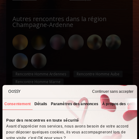
Autres rencontres dans la région
Champagne-Ardenne
Rencontre Homme Ardennes
Rencontre Homme Aube
Rencontre Homme Marne
Rencontre Homme Haute Marne
Continuer sans accepter
Rencontre Homme Épernay
Consentement
Détails
Paramètres des annonces
À propos des cooki
Que recherchez-vous ?
Pour des rencontres en toute sécurité
Avant d'apprécier nos services, nous avons besoin de votre accord
pour déposer quelques cookies, ils vous accompagneront lors de
votre visite, c'est OK pour vous ?