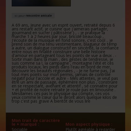
ici pour
rencontre amicale
A 69 ans, Jeune avec un esprit ouvert, retraité depuis 6
ans restant actif, je cuisine que j'aimerais partager,
gourmand en sucrer ( pâtisserie ) , - je pratique la
marche 1 à 2 heures par jour, bricole beaucoup ,
J'écoute de la musique en fond sonore, c'est cool .. je
prend soin de ma tenu vestimentaire, blagueur de temp
a autre, un dialogue constructif en sincérité, la confiance
entre nous en finalité construire une belle histoire
d'amour en partageant tous les points de vue a deux . -
Sortir main dans la main , des gestes de tendresse, je
suis comme sa !, la campagne , montagne l'été et ces
produits locaux, les pieds dans l'eau en bord de mer,
découvrir les beautés régionales , - Je ne fume pas, J'ai
tout mes points sur mon permis, jamais de contrôle
négatif pour l'accole et autre - Mes attentes, je veut pas
être un ami de passage, éphémère non plus , construire
en se respectant, avenant et attentif , se connaitre pour
+ et profité de notre retraite Je roule pas en limousine .
Mesdames ces pas le physique qui compte, ces vos
yeux comme le cœur qui le diront alors quelque kilos de
trop c'est pas grave A bientôt de vous lire
Mon trait de caractère
le + marqué :
Mon aspect physique :
Sociable
Plutôt agréable à regarder