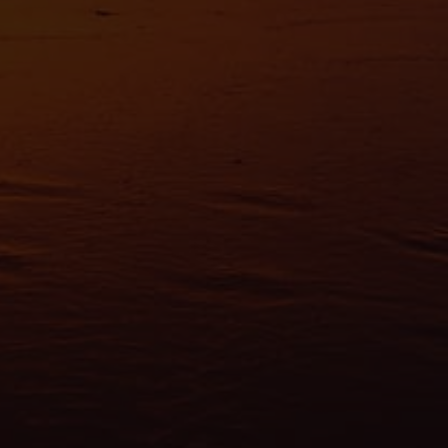
es nous permettent de personnaliser le contenu et les annonces, d'offrir des
alités relatives aux médias sociaux et d'analyser notre trafic. Nous partageo
 des informations sur l'utilisation de notre site avec nos partenaires de méd
de publicité et d'analyse, qui peuvent combiner celles-ci avec d'autres infor
eur avez fournies ou qu'ils ont collectées lors de votre utilisation de leurs s