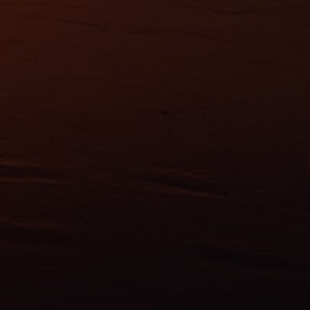
ns
ias
mations
ervices.