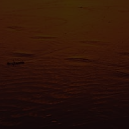
Les cooki
fonctionn
également
sociaux, 
que vous l