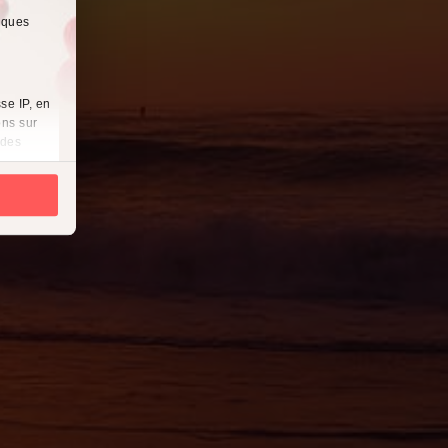
lques
se IP, en
ons sur
 des
es
à
i
cliquant
récises à
ques
érences,
ement à