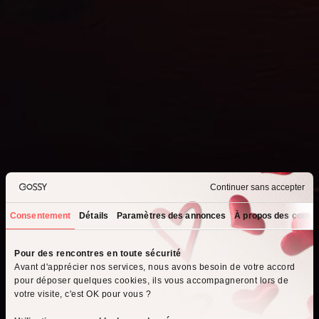
Continuer sans accepter
Consentement
Détails
Paramètres des annonces
À propos des cooki
Que recherchez-vous ?
Pour des rencontres en toute sécurité
Avant d'apprécier nos services, nous avons besoin de votre accord
Je cherche un homme
pour déposer quelques cookies, ils vous accompagneront lors de
votre visite, c'est OK pour vous ?