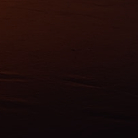
ns
ias
mations
ervices.