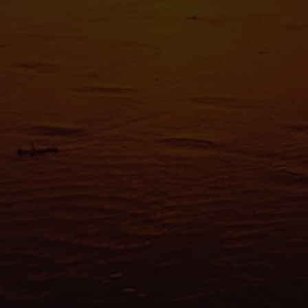
Les cooki
fonctionn
également
sociaux, 
que vous l