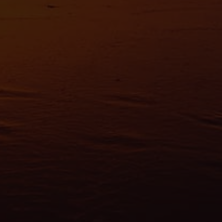
es nous permettent de personnaliser le contenu et les annonces, d'offrir des
alités relatives aux médias sociaux et d'analyser notre trafic. Nous partageo
 des informations sur l'utilisation de notre site avec nos partenaires de méd
de publicité et d'analyse, qui peuvent combiner celles-ci avec d'autres infor
eur avez fournies ou qu'ils ont collectées lors de votre utilisation de leurs s