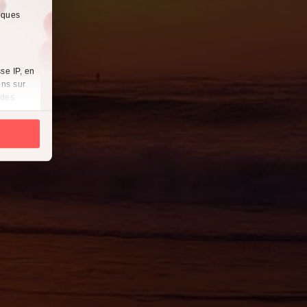
lques
se IP, en
ons sur
 des
es
à
i
cliquant
récises à
ques
érences,
ement à