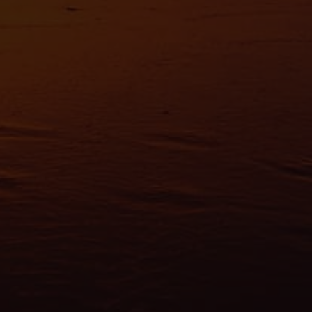
es nous permettent de personnaliser le contenu et les annonces, d'offrir des
alités relatives aux médias sociaux et d'analyser notre trafic. Nous partageo
 des informations sur l'utilisation de notre site avec nos partenaires de méd
de publicité et d'analyse, qui peuvent combiner celles-ci avec d'autres infor
eur avez fournies ou qu'ils ont collectées lors de votre utilisation de leurs s