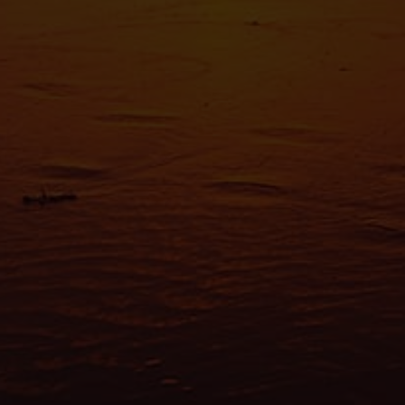
Les cooki
fonctionn
également
sociaux, 
que vous l