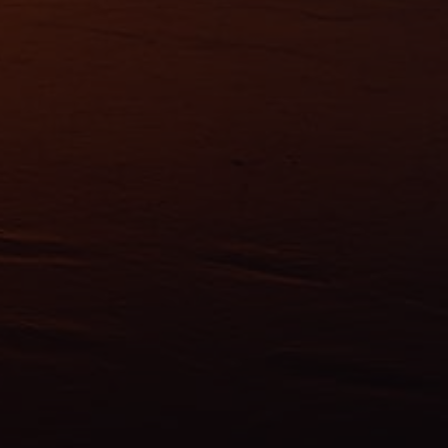
ns
ias
mations
ervices.