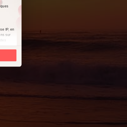
lques
se IP, en
ons sur
 des
es
à
i
cliquant
récises à
ques
érences,
ement à