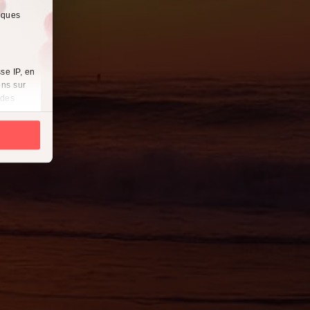
lques
se IP, en
ons sur
 des
es
à
i
cliquant
récises à
ques
érences,
ement à