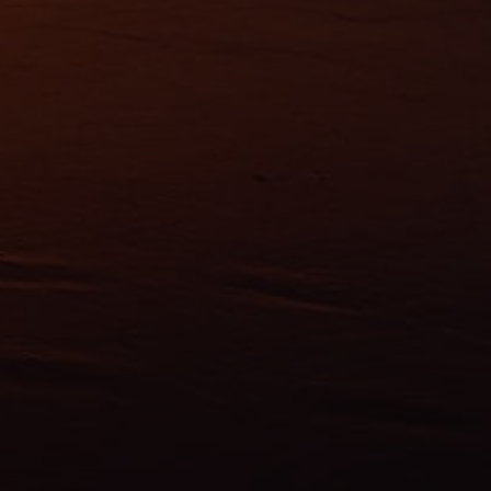
ns
ias
mations
ervices.