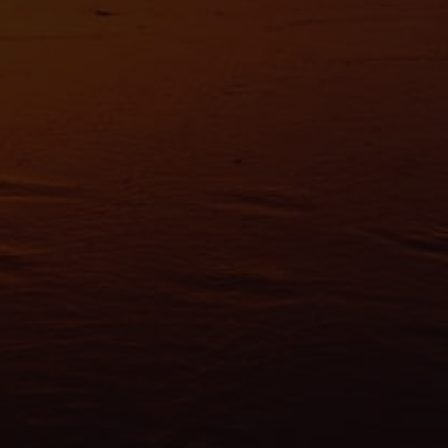
es nous permettent de personnaliser le contenu et les annonces, d'offrir des
alités relatives aux médias sociaux et d'analyser notre trafic. Nous partageo
 des informations sur l'utilisation de notre site avec nos partenaires de méd
de publicité et d'analyse, qui peuvent combiner celles-ci avec d'autres infor
eur avez fournies ou qu'ils ont collectées lors de votre utilisation de leurs s